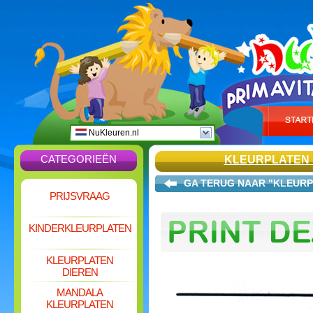
NuKleuren.nl
CATEGORIEËN
KLEURPLATEN 
GA TERUG NAAR "KLEURP
PRIJSVRAAG
KINDERKLEURPLATEN
KLEURPLATEN
DIEREN
MANDALA
KLEURPLATEN