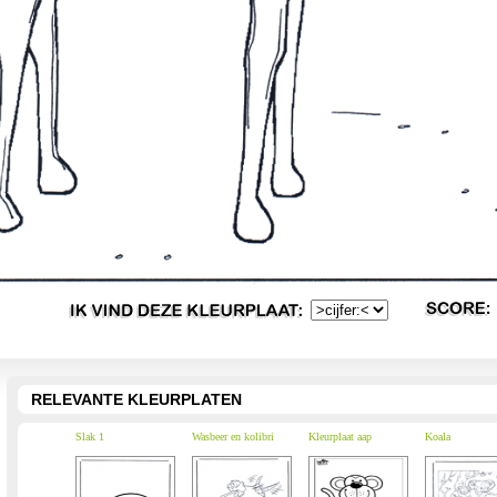
RELEVANTE KLEURPLATEN
Slak 1
Wasbeer en kolibri
Kleurplaat aap
Koala