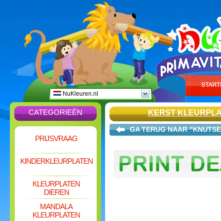
NuKleuren.nl
CATEGORIEËN
KERST KLEURPL
GA TERUG NAAR "KNUTSE
PRIJSVRAAG
KINDERKLEURPLATEN
KLEURPLATEN
DIEREN
MANDALA
KLEURPLATEN