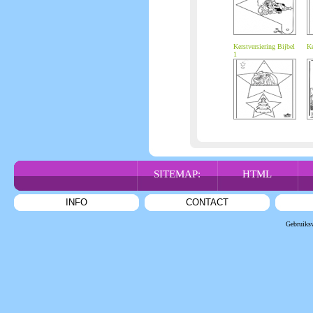
Kerstversiering Bijbel
Ke
1
SITEMAP:
HTML
INFO
CONTACT
Gebruiks