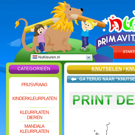
NuKleuren.nl
CATEGORIEËN
KNUTSELEN
/
KN
GA TERUG NAAR "KNUTS
PRIJSVRAAG
KINDERKLEURPLATEN
KLEURPLATEN
DIEREN
MANDALA
KLEURPLATEN