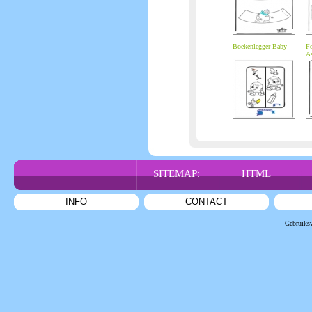
Boekenlegger Baby
Fo
As
SITEMAP:
HTML
INFO
CONTACT
Gebruiks