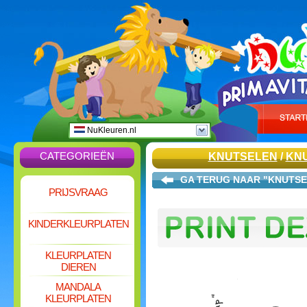
NuKleuren.nl
CATEGORIEËN
KNUTSELEN
/
KN
GA TERUG NAAR "KNUTS
PRIJSVRAAG
KINDERKLEURPLATEN
KLEURPLATEN
DIEREN
MANDALA
KLEURPLATEN