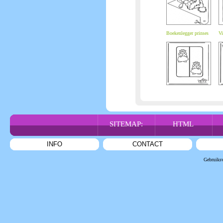
Boekenlegger prinses
Vi
SITEMAP:
HTML
INFO
CONTACT
Gebruiks