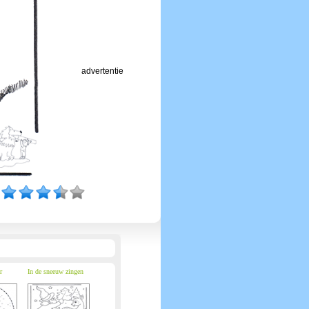
advertentie
r
In de sneeuw zingen