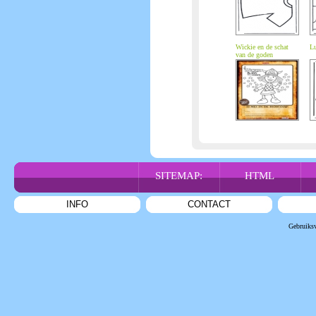
Wickie en de schat
Lu
van de goden
SITEMAP:
HTML
INFO
CONTACT
Gebruiks