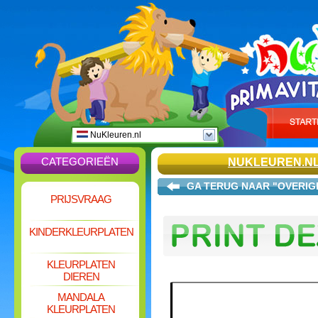
NuKleuren.nl
CATEGORIEËN
NUKLEUREN.N
GA TERUG NAAR "OVERIG
PRIJSVRAAG
KINDERKLEURPLATEN
KLEURPLATEN
DIEREN
MANDALA
KLEURPLATEN