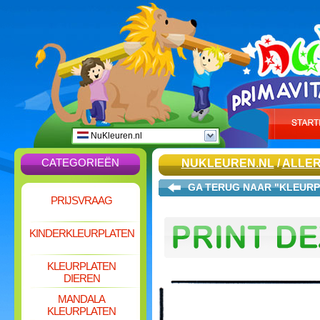
NuKleuren.nl
CATEGORIEËN
NUKLEUREN.NL
/
ALLER
GA TERUG NAAR "KLEURP
PRIJSVRAAG
KINDERKLEURPLATEN
KLEURPLATEN
DIEREN
MANDALA
KLEURPLATEN