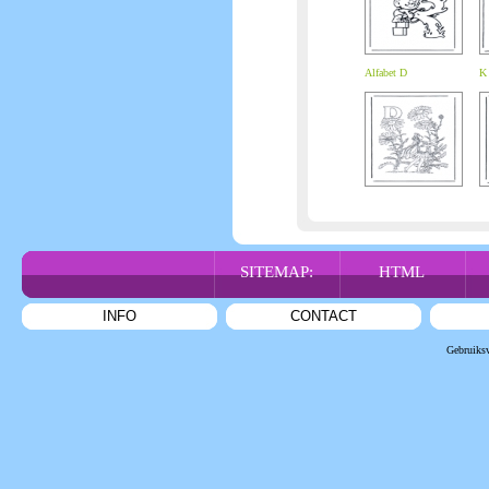
Alfabet D
K 
SITEMAP:
HTML
INFO
CONTACT
Gebruiks