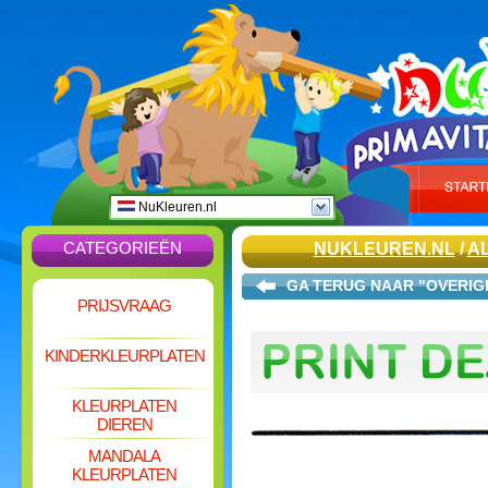
NuKleuren.nl
CATEGORIEËN
NUKLEUREN.NL
/
A
GA TERUG NAAR "OVERIG
PRIJSVRAAG
KINDERKLEURPLATEN
KLEURPLATEN
DIEREN
MANDALA
KLEURPLATEN