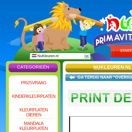
NuKleuren.nl
CATEGORIEËN
NUKLEUREN.NL
GA TERUG NAAR "OVERIG
PRIJSVRAAG
KINDERKLEURPLATEN
KLEURPLATEN
DIEREN
MANDALA
KLEURPLATEN