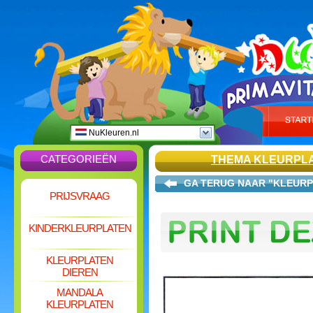
NuKleuren.nl
CATEGORIEËN
THEMA KLEURPL
GA TERUG NAAR "KLEURP
PRIJSVRAAG
KINDERKLEURPLATEN
KLEURPLATEN
DIEREN
MANDALA
KLEURPLATEN