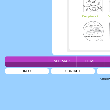
Kaart geboorte 1
Ge
SITEMAP:
HTML
INFO
CONTACT
Gebruiks