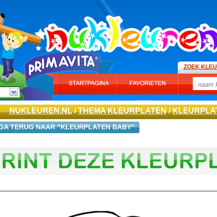
ZOEK KLE
NUKLEUREN.NL
/
THEMA KLEURPLATEN
/
KLEURPLA
GA TERUG NAAR "KLEURPLATEN BABY"