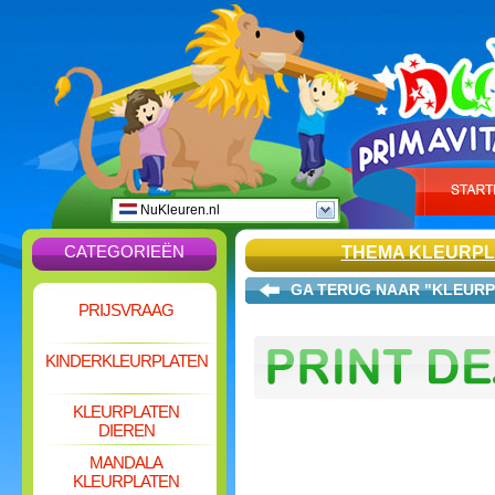
NuKleuren.nl
CATEGORIEËN
THEMA KLEURP
GA TERUG NAAR "KLEURP
PRIJSVRAAG
KINDERKLEURPLATEN
KLEURPLATEN
DIEREN
MANDALA
KLEURPLATEN