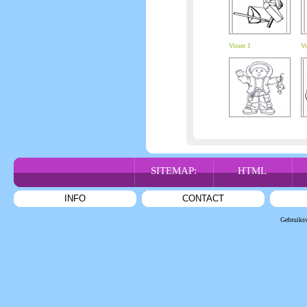
Visser 1
Vu
SITEMAP:
HTML
INFO
CONTACT
Gebruiks