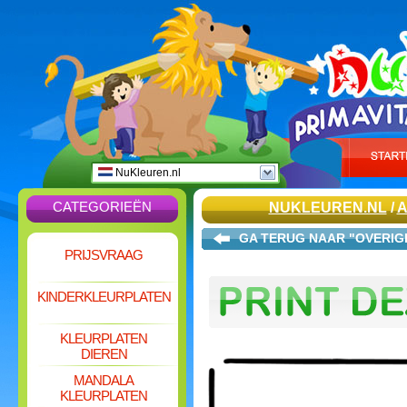
NuKleuren.nl
CATEGORIEËN
NUKLEUREN.NL
/
A
GA TERUG NAAR "OVERIG
PRIJSVRAAG
KINDERKLEURPLATEN
KLEURPLATEN
DIEREN
MANDALA
KLEURPLATEN