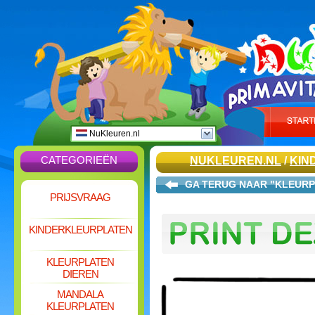
NuKleuren.nl
CATEGORIEËN
NUKLEUREN.NL
/
KIN
GA TERUG NAAR "KLEURP
PRIJSVRAAG
KINDERKLEURPLATEN
KLEURPLATEN
DIEREN
MANDALA
KLEURPLATEN