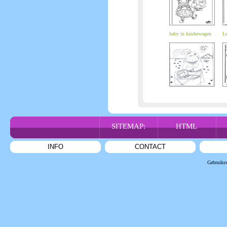
baby in kinderwagen
Le
SITEMAP:
HTML
INFO
CONTACT
Gebruiks