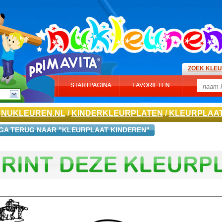
ZOEK KLE
NUKLEUREN.NL
/
KINDERKLEURPLATEN
/
KLEURPLAAT
GA TERUG NAAR "KLEURPLAAT KINDEREN"