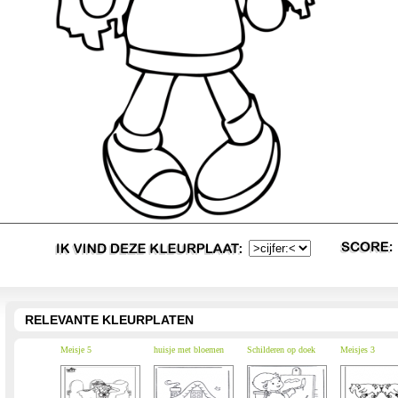
RELEVANTE KLEURPLATEN
Meisje 5
huisje met bloemen
Schilderen op doek
Meisjes 3