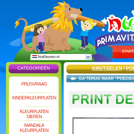
NuKleuren.nl
CATEGORIEËN
KNUTSELEN
/
PO
GA TERUG NAAR "POEZIE
PRIJSVRAAG
KINDERKLEURPLATEN
KLEURPLATEN
DIEREN
MANDALA
KLEURPLATEN