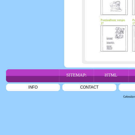
Poeziealbum versjes
Po
37
1
SITEMAP:
HTML
INFO
CONTACT
Gebruiks