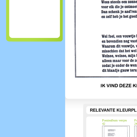
RELEVANTE KLEURPL
Poeziealbum versjes
Po
42
2