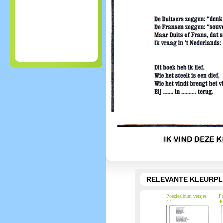
RELEVANTE KLEURPL
Poeziealbum versjes
Po
47
4