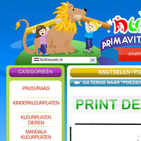
NuKleuren.nl
CATEGORIEËN
KNUTSELEN
/
PO
GA TERUG NAAR "POEZIE
PRIJSVRAAG
KINDERKLEURPLATEN
KLEURPLATEN
DIEREN
MANDALA
KLEURPLATEN