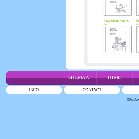
Poeziealbum versjes
Po
24
4
SITEMAP:
HTML
INFO
CONTACT
Gebruiks