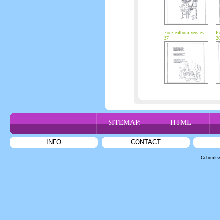
Poeziealbum versjes
Po
27
2
SITEMAP:
HTML
INFO
CONTACT
Gebruiks