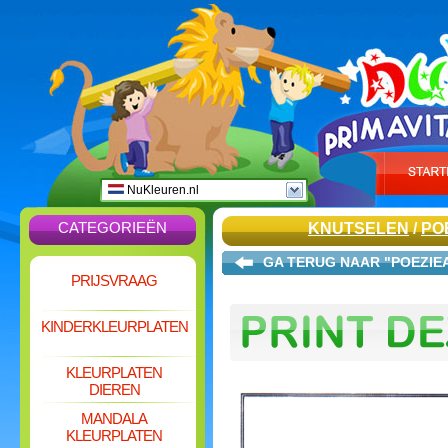
NuKleuren.nl
CATEGORIEËN
KNUTSELEN
/
PO
GA TERUG NAAR "POEZIE
PRIJSVRAAG
KINDERKLEURPLATEN
KLEURPLATEN
DIEREN
MANDALA
KLEURPLATEN