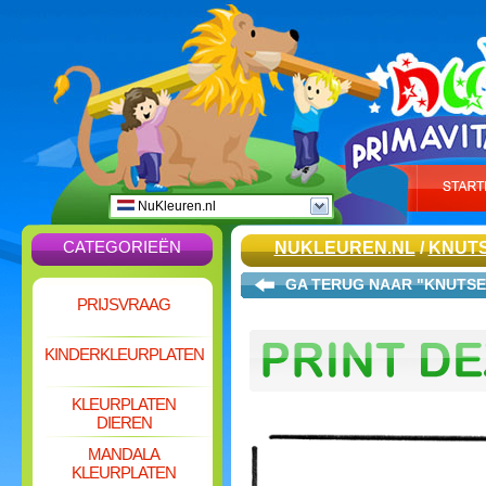
NuKleuren.nl
CATEGORIEËN
NUKLEUREN.NL
/
KNUT
GA TERUG NAAR "KNUTS
PRIJSVRAAG
KINDERKLEURPLATEN
KLEURPLATEN
DIEREN
MANDALA
KLEURPLATEN