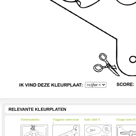
RELEVANTE KLEURPLATEN
Sterrenmandala
Vlaggetje sneeuwman
Kado label 8
Slinger hoera H
1