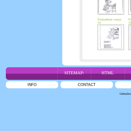
Poeziealbum versjes
Po
34
1
SITEMAP:
HTML
INFO
CONTACT
Gebruiks