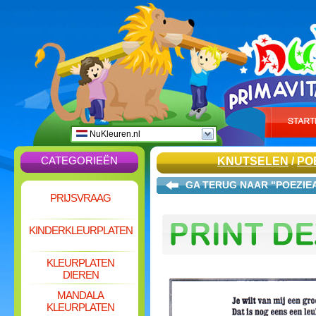
NuKleuren.nl
CATEGORIEËN
KNUTSELEN
/
PO
GA TERUG NAAR "POEZIE
PRIJSVRAAG
KINDERKLEURPLATEN
KLEURPLATEN
DIEREN
MANDALA
KLEURPLATEN