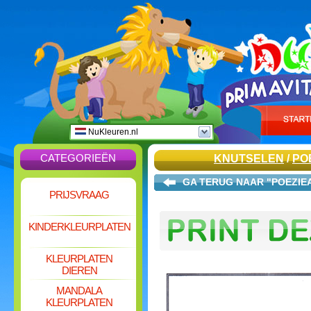
NuKleuren.nl
CATEGORIEËN
KNUTSELEN
/
PO
GA TERUG NAAR "POEZIE
PRIJSVRAAG
KINDERKLEURPLATEN
KLEURPLATEN
DIEREN
MANDALA
KLEURPLATEN