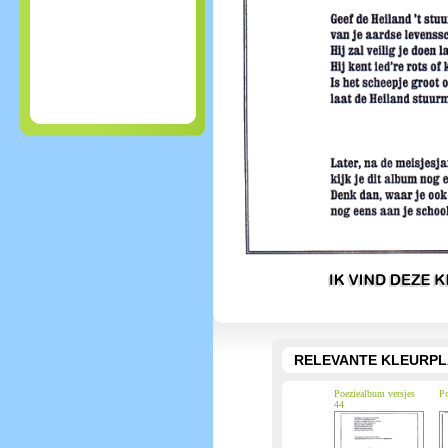
RELEVANTE KLEURPL
Poeziealbum versjes
Po
44