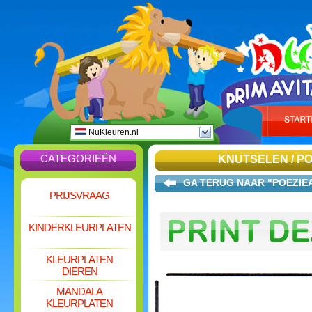
NuKleuren.nl
CATEGORIEËN
KNUTSELEN
/
PO
GA TERUG NAAR "POEZIE
PRIJSVRAAG
KINDERKLEURPLATEN
KLEURPLATEN
DIEREN
MANDALA
KLEURPLATEN