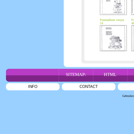
Poeziealbum versjes
Po
14
4
SITEMAP:
HTML
INFO
CONTACT
Gebruiks