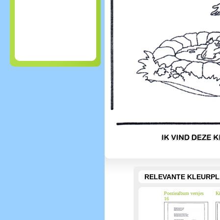
RELEVANTE KLEURPL
Poeziealbum versjes
Ki
16