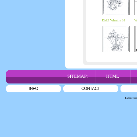
Diddl Valentijn 16
Va
SITEMAP:
HTML
INFO
CONTACT
Gebruiks