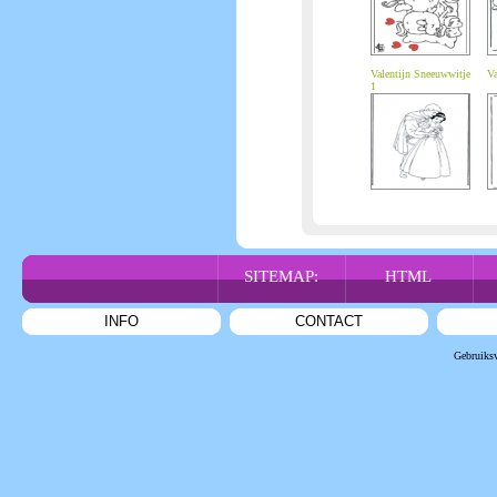
Valentijn Sneeuwwitje
Va
1
SITEMAP:
HTML
INFO
CONTACT
Gebruiks