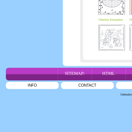
Valentijn kleurplaten
Di
SITEMAP:
HTML
INFO
CONTACT
Gebruiks