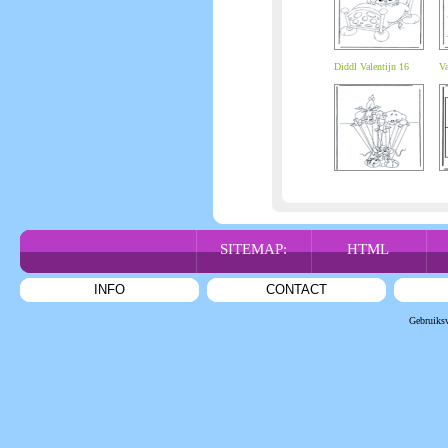
Diddl Valentijn 16
Va
SITEMAP:
HTML
INFO
CONTACT
Gebruiks