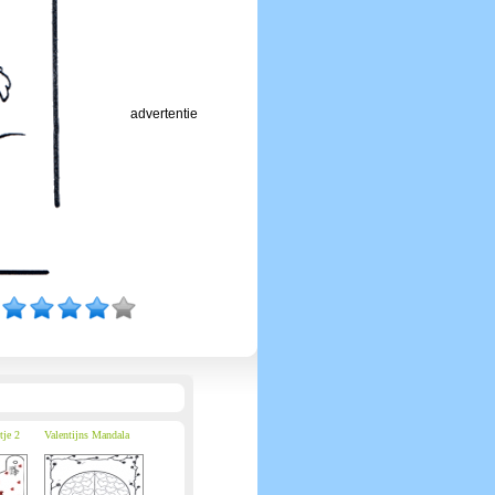
advertentie
tje 2
Valentijns Mandala