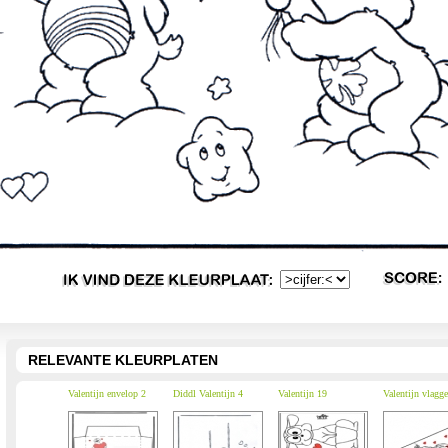
RELEVANTE KLEURPLATEN
Valentijn envelop 2
Diddl Valentijn 4
Valentijn 19
Valentijn vlagge