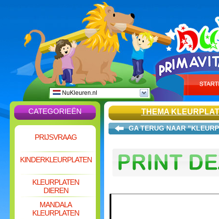
NuKleuren.nl
CATEGORIEËN
THEMA KLEURPLA
GA TERUG NAAR "KLEURP
PRIJSVRAAG
KINDERKLEURPLATEN
KLEURPLATEN
DIEREN
MANDALA
KLEURPLATEN