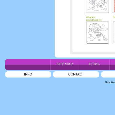
Valentijn
Be
Troetelbeertje 2
SITEMAP:
HTML
INFO
CONTACT
Gebruiks