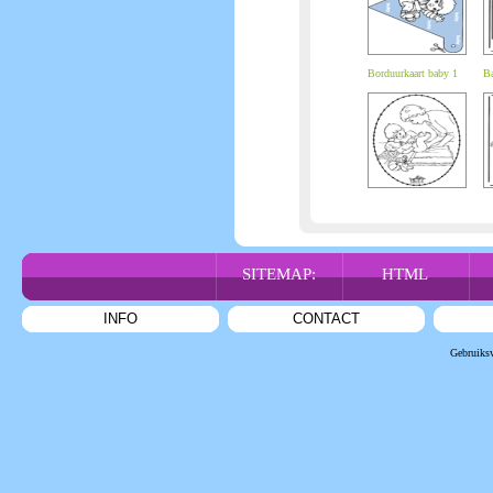
Borduurkaart baby 1
B
SITEMAP:
HTML
INFO
CONTACT
Gebruiks