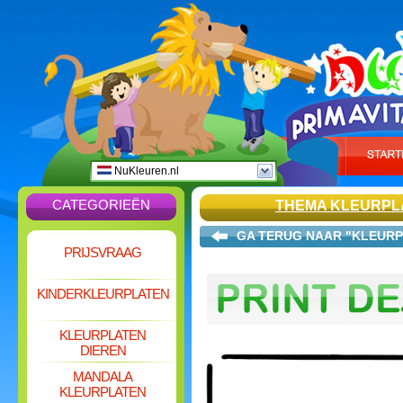
NuKleuren.nl
CATEGORIEËN
THEMA KLEURPL
GA TERUG NAAR "KLEURP
PRIJSVRAAG
KINDERKLEURPLATEN
KLEURPLATEN
DIEREN
MANDALA
KLEURPLATEN