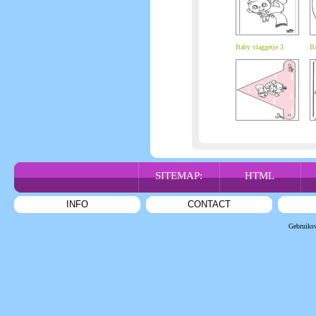
Baby vlaggetje 3
B
SITEMAP:
HTML
INFO
CONTACT
Gebruiks