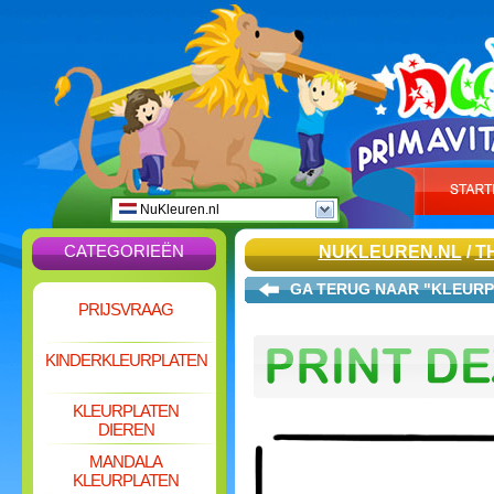
NuKleuren.nl
CATEGORIEËN
NUKLEUREN.NL
/
T
GA TERUG NAAR "KLEURP
PRIJSVRAAG
KINDERKLEURPLATEN
KLEURPLATEN
DIEREN
MANDALA
KLEURPLATEN