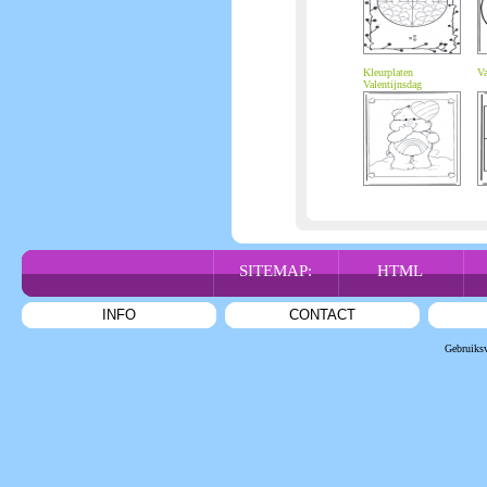
Kleurplaten
Va
Valentijnsdag
SITEMAP:
HTML
INFO
CONTACT
Gebruiks