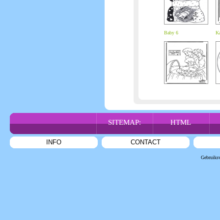
Baby 6
Ka
SITEMAP:
HTML
INFO
CONTACT
Gebruiks