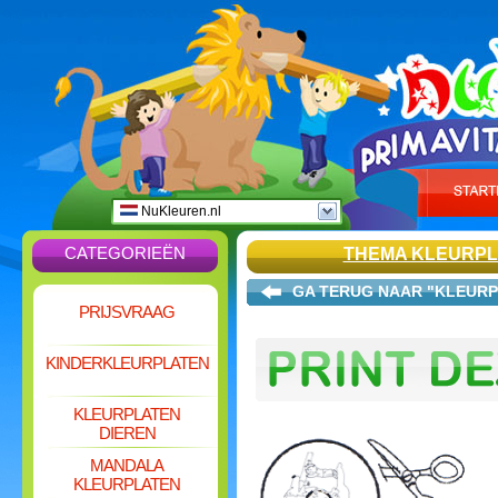
NuKleuren.nl
CATEGORIEËN
THEMA KLEURP
GA TERUG NAAR "KLEURP
PRIJSVRAAG
KINDERKLEURPLATEN
KLEURPLATEN
DIEREN
MANDALA
KLEURPLATEN