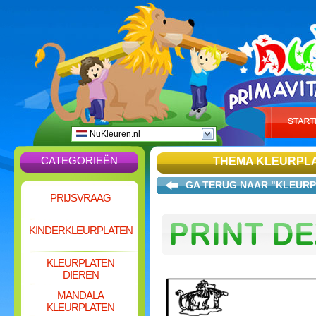
NuKleuren.nl
CATEGORIEËN
THEMA KLEURPL
GA TERUG NAAR "KLEURP
PRIJSVRAAG
KINDERKLEURPLATEN
KLEURPLATEN
DIEREN
MANDALA
KLEURPLATEN