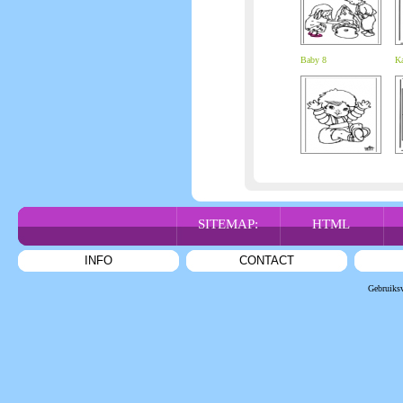
Baby 8
Ka
SITEMAP:
HTML
INFO
CONTACT
Gebruiks