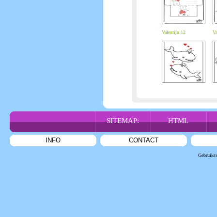
Valentijn 12
Va
SITEMAP:
HTML
INFO
CONTACT
Gebruiks