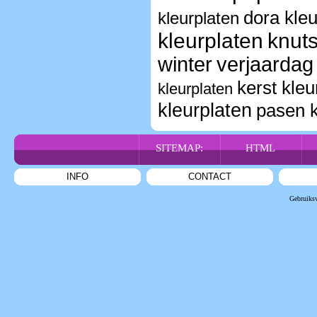
dora kleu
kleurplaten
kleurplaten
knuts
winter
verjaardag
kerst kleu
kleurplaten
kleurplaten
pasen k
SITEMAP:
HTML
INFO
CONTACT
Gebruiks