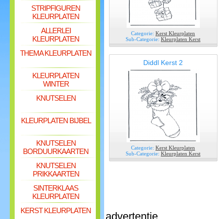
STRIPFIGUREN
KLEURPLATEN
ALLERLEI
Categorie:
Kerst Kleurplaten
KLEURPLATEN
Sub-Categorie:
Kleurplaten Kerst
THEMA KLEURPLATEN
Diddl Kerst 2
KLEURPLATEN
WINTER
KNUTSELEN
KLEURPLATEN BIJBEL
KNUTSELEN
Categorie:
Kerst Kleurplaten
BORDUURKAARTEN
Sub-Categorie:
Kleurplaten Kerst
KNUTSELEN
PRIKKAARTEN
SINTERKLAAS
KLEURPLATEN
KERST KLEURPLATEN
advertentie