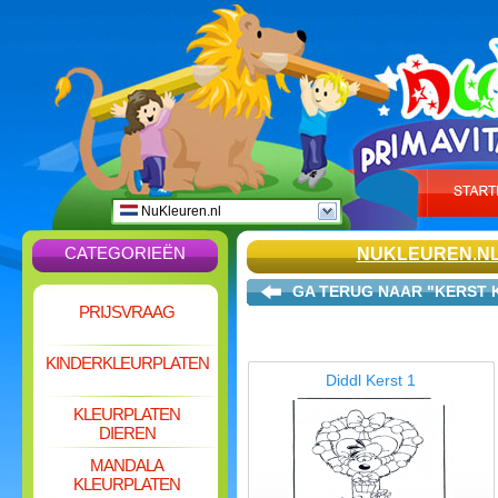
NuKleuren.nl
CATEGORIEËN
NUKLEUREN.N
GA TERUG NAAR "KERST 
PRIJSVRAAG
KINDERKLEURPLATEN
Diddl Kerst 1
KLEURPLATEN
DIEREN
MANDALA
KLEURPLATEN