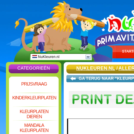
NuKleuren.nl
CATEGORIEËN
NUKLEUREN.NL
/
ALLER
GA TERUG NAAR "KLEUR
PRIJSVRAAG
KINDERKLEURPLATEN
KLEURPLATEN
DIEREN
MANDALA
KLEURPLATEN