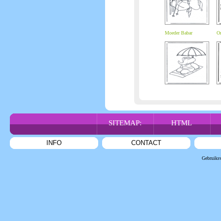
Moeder Babar
On
SITEMAP:
HTML
INFO
CONTACT
Gebruiks