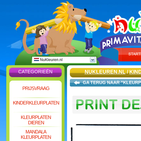
NuKleuren.nl
CATEGORIEËN
NUKLEUREN.NL
/
KIN
GA TERUG NAAR "KLEUR
PRIJSVRAAG
KINDERKLEURPLATEN
KLEURPLATEN
DIEREN
MANDALA
KLEURPLATEN