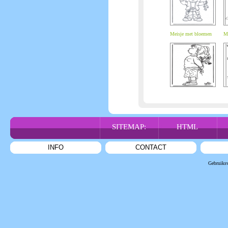
Meisje met bloemen
Me
SITEMAP:
HTML
INFO
CONTACT
Gebruiks