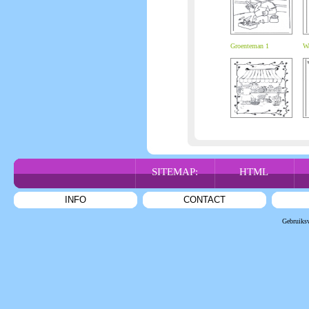
Groenteman 1
W
SITEMAP:
HTML
INFO
CONTACT
Gebruiks