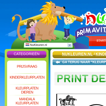
NuKleuren.nl
CATEGORIEËN
NUKLEUREN.NL
/
KIND
GA TERUG NAAR "KLEURP
PRIJSVRAAG
KINDERKLEURPLATEN
KLEURPLATEN
DIEREN
MANDALA
KLEURPLATEN