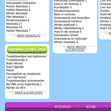
Kleurplaat sneeuwpop 2
Lion Ki
Kleurplaten mandalas
Huis in de sneeuw 2
Sneeuwp
Rozen Mandala 2
Kunstrijden 5
Lion Kin
Harten Mandala 6
Kerstbal kleurplaat
Dombo 
Winter Mandala
Beer in sneeuw
Hello kit
Ster Mandala 1
Sneeuwpop met konijntjes
Aristoka
Kindermandala 6
Sneeuwpop borduur
Tarzan 
Mandala 17
Winter prikkaart 1
Assepoe
Mandala 15
Winter cijfertekening 2
Hello Ki
Harten Mandala 7
Huis in de sneeuw 4
M
Kleurplaten winter
MEER MANDALA'S
Sneeuwpop en kabouter
Winter mandala 3
MEER WINTER
KINDERKLEURPLATEN
KLEURPLATEN
Troetelbeertjes met ballonnen
Troetelbeertje 4
Baby Minnie
Klein tijgertje
Patrik
Spongebob op skatebord
Lars met band
Troetelbeertjes schommelen
My little pony regenboog 1
Nijntje op ski's
MEER KLEURPLATEN
SITEMAP:
HTML