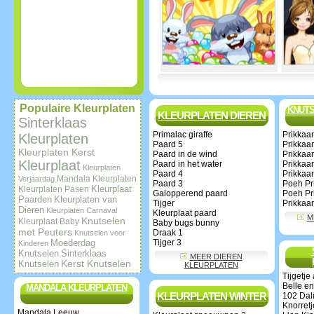
Populaire Kleurplaten
KNUTS
KLEURPLATEN DIEREN
Sinterklaas
Primalac giraffe
Prikkaar
Kleurplaten
Paard 5
Prikkaar
Kleurplaten Kerst
Paard in de wind
Prikkaar
Kleurplaat
Paard in het water
Prikkaar
Kleurplaten
Paard 4
Prikkaar
Mandala Kleurplaten
Verjaardag
Paard 3
Poeh Pri
Kleurplaat
Kleurplaten Pasen
Galopperend paard
Poeh Pri
Paarden
Kleurplaten van
Tijger
Prikkaar
Dieren
Kleurplaten Carnaval
Kleurplaat paard
M
Knutselen
Kleurplaat Baby
Baby bugs bunny
met Peuters
Draak 1
Knutselen voor
Moederdag
Tijger 3
Kinderen
Knutselen
Sinterklaas
MEER DIEREN
Knutselen
Kerst Knutselen
KLEURPLATEN
Tijgetje
Belle en
MANDALA KLEURPLATEN
KLEURPLATEN WINTER
102 Dal
Knorretj
Mandala Leeuw