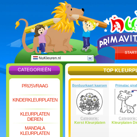
NuKleuren.nl
CATEGORIEËN
TOP KLEURP
PRIJSVRAAG
Borduurkaart kaarsen
Primalac gira
KINDERKLEURPLATEN
KLEURPLATEN
Categorie:
Categorie:
DIEREN
Kerst Kleurplaten
Kleurplaten Di
MANDALA
KLEURPLATEN