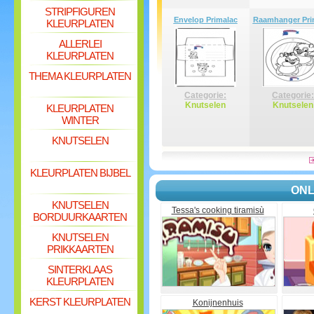
STRIPFIGUREN
Envelop Primalac
Raamhanger Pri
KLEURPLATEN
ALLERLEI
KLEURPLATEN
THEMA KLEURPLATEN
Categorie:
Categorie:
Knutselen
Knutselen
KLEURPLATEN
WINTER
KNUTSELEN
KLEURPLATEN BIJBEL
ONL
KNUTSELEN
Tessa's cooking tiramisù
BORDUURKAARTEN
KNUTSELEN
PRIKKAARTEN
SINTERKLAAS
KLEURPLATEN
KERST KLEURPLATEN
Konijnenhuis