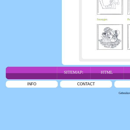
Snoepjes
Pe
SITEMAP:
HTML
INFO
CONTACT
Gebruiks