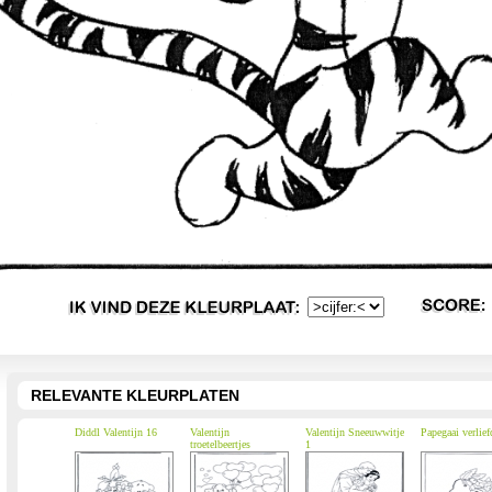
RELEVANTE KLEURPLATEN
Diddl Valentijn 16
Valentijn
Valentijn Sneeuwwitje
Papegaai verlief
troetelbeertjes
1