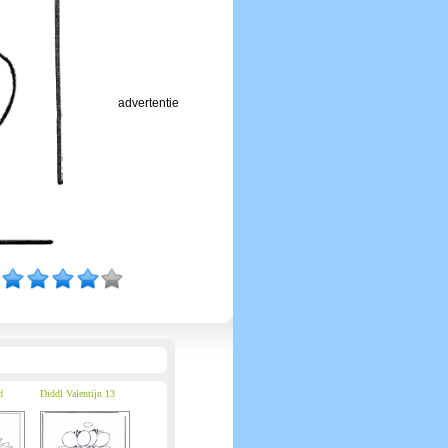
advertentie
d
Diddl Valentijn 13