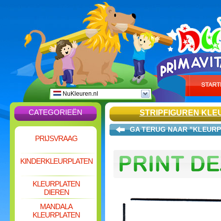
NuKleuren.nl
CATEGORIEËN
STRIPFIGUREN KLE
GA TERUG NAAR "KLEURP
PRIJSVRAAG
KINDERKLEURPLATEN
KLEURPLATEN
DIEREN
MANDALA
KLEURPLATEN